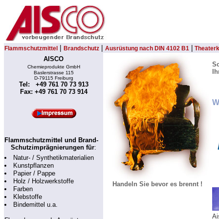
|
|
|
Flammschutzmittel
Brandschutz
Ausrüstung nach DIN 4102 B1
Theaterk
AISCO
So
Chemieprodukte GmbH
Ih
Baslerstrasse 115
D-79115 Freiburg
Tel: +49 761 70 73 913
Fax: +49 761 70 73 914
W
Flammschutzmittel und Brand-
Schutzimprägnierungen für
:
Natur- / Synthetikmaterialien
Kunstpflanzen
Papier / Pappe
Holz / Holzwerkstoffe
Handeln Sie bevor es brennt !
Farben
Klebstoffe
Bindemittel u.a.
Ai